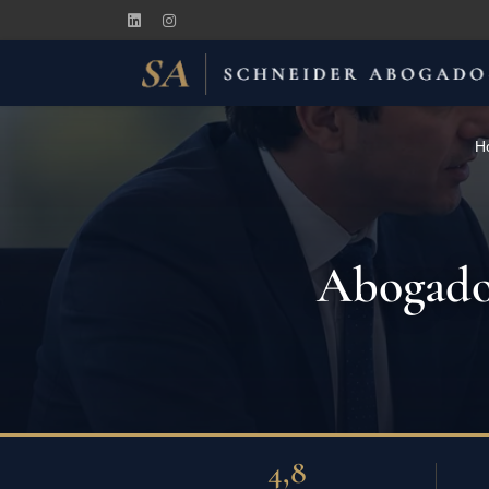
H
Abogados
4,8