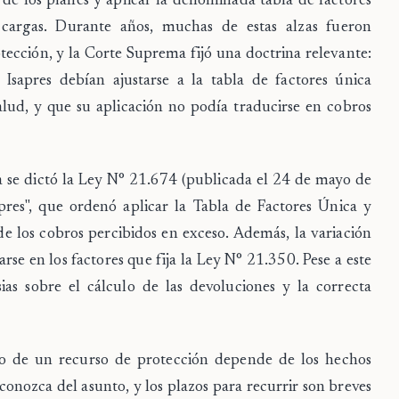
 de los planes y aplicar la denominada tabla de factores
 cargas. Durante años, muchas de estas alzas fueron
otección
, y la Corte Suprema fijó una doctrina relevante:
Isapres debían ajustarse a la tabla de factores única
lud, y que su aplicación no podía traducirse en cobros
 se dictó la
Ley N° 21.674
(publicada el 24 de mayo de
res", que ordenó aplicar la Tabla de Factores Única y
e los cobros percibidos en exceso. Además, la variación
arse en los factores que fija la
Ley N° 21.350
. Pese a este
as sobre el cálculo de las devoluciones y la correcta
do de un recurso de protección depende de los hechos
conozca del asunto, y los plazos para recurrir son breves