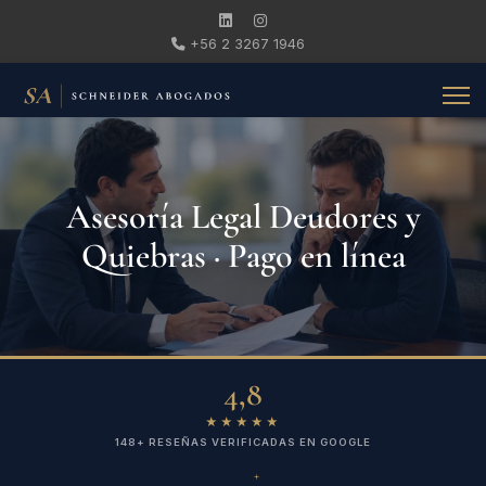
+56 2 3267 1946
Asesoría Legal Deudores y
Quiebras · Pago en línea
4,8
★★★★★
148+ RESEÑAS VERIFICADAS EN GOOGLE
+