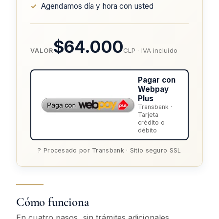
✓
Agendamos día y hora con usted
$64.000
CLP · IVA incluido
VALOR
Pagar con
Webpay
Plus
Transbank ·
Tarjeta
crédito o
débito
? Procesado por Transbank · Sitio seguro SSL
Cómo funciona
En cuatro pasos, sin trámites adicionales.