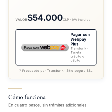
$54.000
CLP · IVA incluido
VALOR
Pagar con
Webpay
Plus
Transbank ·
Tarjeta
crédito o
débito
? Procesado por Transbank · Sitio seguro SSL
Cómo funciona
En cuatro pasos, sin trámites adicionales.