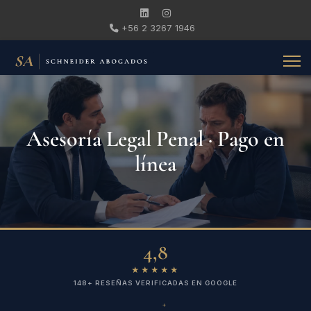
+56 2 3267 1946
Asesoría Legal Penal · Pago en
línea
4,8
★★★★★
148+ RESEÑAS VERIFICADAS EN GOOGLE
+