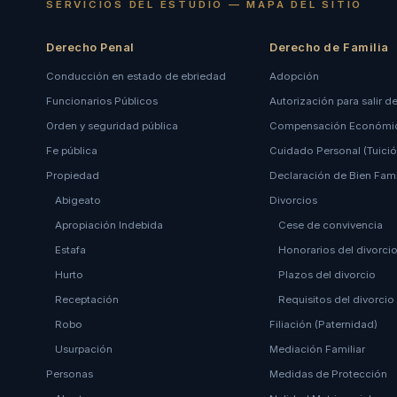
SERVICIOS DEL ESTUDIO — MAPA DEL SITIO
Derecho Penal
Derecho de Familia
Conducción en estado de ebriedad
Adopción
Funcionarios Públicos
Autorización para salir de
Orden y seguridad pública
Compensación Económi
Fe pública
Cuidado Personal (Tuició
Propiedad
Declaración de Bien Fami
Abigeato
Divorcios
Apropiación Indebida
Cese de convivencia
Estafa
Honorarios del divorci
Hurto
Plazos del divorcio
Receptación
Requisitos del divorcio
Robo
Filiación (Paternidad)
Usurpación
Mediación Familiar
Personas
Medidas de Protección