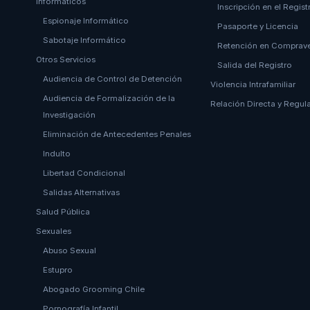
Informáticos
Inscripción en el Regist
Espionaje Informático
Pasaporte y Licencia
Sabotaje Informático
Retención en Comprav
Otros Servicios
Salida del Registro
Audiencia de Control de Detención
Violencia Intrafamiliar
Audiencia de Formalización de la
Relación Directa y Regular
Investigación
Eliminación de Antecedentes Penales
Indulto
Libertad Condicional
Salidas Alternativas
Salud Pública
Sexuales
Abuso Sexual
Estupro
Abogado Grooming Chile
Pornografía Infantil