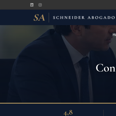
H
Cont
4,8