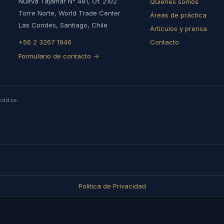
Nueva Tajamar N° 481, Of. 2102
Quiénes somos
Torre Norte, World Trade Center
Áreas de práctica
Las Condes, Santiago, Chile
Artículos y prensa
+56 2 3267 1946
Contacto
Formulario de contacto →
vados.
Política de Privacidad