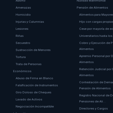
Aborto
Nulidad Matrimonial
Amenazas
Pensión de Alimentos
Homicidio
Alimentos para Mayore
Injurias y Calumnias
Hijo con cargas propia
Lesiones
Cese por mayoría de e
Riñas
Universitarios hasta los
Secuestro
Cobro y Ejecución de 
Alimentos
Sustracción de Menores
Apremio Personal por 
Tortura
Alimentos
Trata de Personas
Retención Judicial por
Económicos
Alimentos
Abuso de Firma en Blanco
Contestación de Dema
Falsificación de Instrumentos
Pensión de Alimentos
Giro Doloso de Cheques
Registro Nacional de 
Lavado de Activos
Pensiones de Ali…
Negociación Incompatible
Directores y Cargos