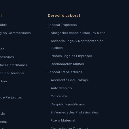
l
Derecho Laboral
mbre
Laboral Empresas
igios Contractuales
Abogados especialistas Ley Karin
Asesoría Legal y Representación
Judicial
los
Planes Legales Empresas
cesiones
Reclamación Multas
hos Hereditarios
Laboral Trabajadores
ión de Herencia
Accidentes del Trabajo
ctiva
Autodespido
Cobranza
de Perjuicios
Despido Injustificado
Enfermedades Profesionales
endo
Fuero Maternal
ienes
Negociación Colectiva