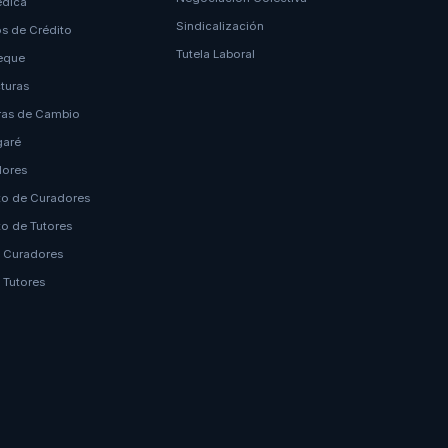
édica
Sindicalización
os de Crédito
Tutela Laboral
eque
turas
ras de Cambio
garé
dores
o de Curadores
o de Tutores
 Curadores
 Tutores