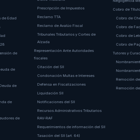
Negligencia M
Prescripción de Impuestos
Cobro de Títul
Reclamo TTA
s de Edad
Cobro de Ch
Reclamo de Avalúo Fiscal
s
Cobro de Fac
Tribunales Tributarios y Cortes de
dad
Cobro de Let
Alzada
 28
Cobro de Pa
Representación Ante Autoridades
Pensión de
Tutores y Cura
fiscales
Nombramient
Citación del SII
Deuda de
Nombramient
Condonación Multas e Intereses
Remoción de
Defensa en Fiscalizaciones
 Deuda de
Remoción de
Liquidación SII
nda de
Notificaciones del SII
Recursos Administrativos Tributarios
Deudores de
RAV-RAF
Requerimientos de información del SII
Tasación del SII (art. 64)