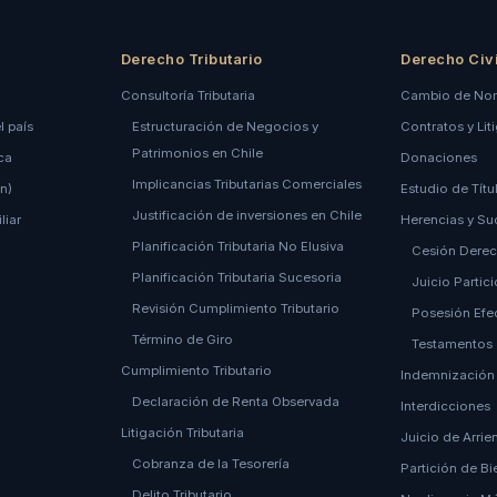
Derecho Tributario
Derecho Civi
Consultoría Tributaria
Cambio de No
l país
Estructuración de Negocios y
Contratos y Lit
Patrimonios en Chile
ca
Donaciones
Implicancias Tributarias Comerciales
n)
Estudio de Títu
Justificación de inversiones en Chile
liar
Herencias y Su
Planificación Tributaria No Elusiva
Cesión Derec
Planificación Tributaria Sucesoria
Juicio Partic
Revisión Cumplimiento Tributario
o
Posesión Efe
Término de Giro
Testamentos
Cumplimiento Tributario
Indemnización 
Declaración de Renta Observada
Interdicciones
Litigación Tributaria
Juicio de Arri
Cobranza de la Tesorería
Partición de B
Delito Tributario