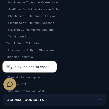
Implicancias Tributarias Comerciales
Justificación de inversiones en Chile
Planificación Tributaria No Elusiva
Planificación Tributaria Sucesoria
Revisión Cumplimiento Tributario
Término de Giro
Cumplimiento Tributario
Declaración de Renta Observada
Litigación Tributaria
×
Cobranza de la Tesorería
👋 ¿Le ayudo con su caso?
Delito Tributario
Prescripción de Impuestos
Reclamo TTA
Reclamo de Avalúo Fiscal
Tribunales Tributarios y Cortes de Alzada
↑
AGENDAR CONSULTA
Representación Ante Autoridades fiscales