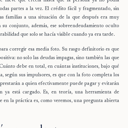
de nieve que crecía hasta que la persona ya no podía
das partes a la vez. El crédito fácil y fragmentado, sin
s familias a una situación de la que después era muy
o en su conjunto, además, ese sobreendeudamiento oculto
abilidad que solo se hacía visible cuando ya era tarde.
ra corregir esa media foto. Su rasgo definitorio es que
sitiva: no solo las deudas impagas, sino también las que
uánto debe en total, en cuántas instituciones, bajo qué
, según sus impulsores, es que con la foto completa los
 prestarán a quien efectivamente puede pagar y evitarán
 ya está cargado. Es, en teoría, una herramienta de
le en la práctica es, como veremos, una pregunta abierta