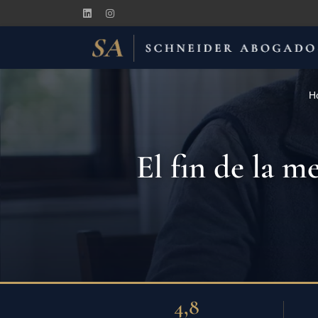
H
El fin de la m
4,8