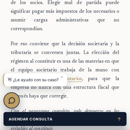
de los socios. Elegir mal de partida puede
significar pagar más impuestos de los necesarios o
asumir cargas administrativas que no
correspondían.
Por eso conviene que la decisión societaria y la
tributaria se conversen juntas. La elección del
régimen al constituir es una de las materias en que
el equipo societario trabaja de la mano con
×
nuestros
abogados tributarios
, para que la
👋 ¿Le ayudo con su caso?
empresa no nazca con una estructura fiscal que
después haya que corregir.
Con el panorama completo, vale detenerse en los
↑
AGENDAR CONSULTA
tropiezos que vemos repetirse y que son, casi todos,
evitables al constituir.