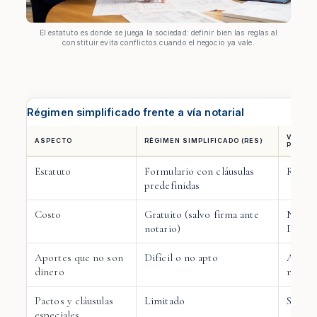
El estatuto es donde se juega la sociedad: definir bien las reglas al
constituir evita conflictos cuando el negocio ya vale.
Régimen simplificado frente a vía notarial
VÍA NO
ASPECTO
RÉGIMEN SIMPLIFICADO (RES)
PÚBLIC
Estatuto
Formulario con cláusulas
Redacc
predefinidas
Costo
Gratuito (salvo firma ante
Notarí
notario)
Diario
Aportes que no son
Difícil o no apto
Apto (
dinero
marcas
Pactos y cláusulas
Limitado
Sin lí
especiales