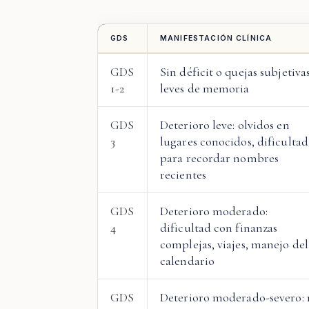
GDS
MANIFESTACIÓN CLÍNICA
GDS
Sin déficit o quejas subjetiva
1-2
leves de memoria
GDS
Deterioro leve: olvidos en
3
lugares conocidos, dificultad
para recordar nombres
recientes
GDS
Deterioro moderado:
4
dificultad con finanzas
complejas, viajes, manejo del
calendario
GDS
Deterioro moderado-severo: 