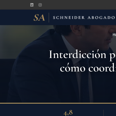
H
Interdicción p
cómo coordin
4,8