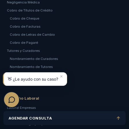
Negligencia Médica
Cobro de Títulos de Crédito
Cobro de Cheque
Cobro de Facturas
Cobro de Letras de Cambio
Cobro de Pagaré
Tutores y Curadores
Nombramiento de Curadores
Nombramiento de Tutores
Remoción de Curadores
×
👋 ¿Le ayudo con su caso?
Remoción de Tutores
Derecho Laboral
Laboral Empresas
Abogados especialistas Ley Karin
↑
AGENDAR CONSULTA
Asesoría Legal y Representación Judicial