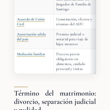
Juzgados de Familia de
Santiago
Acuerdo de Unión
Constitución, efectos y
Civil
término del AUC
Autorización salida
Permiso judicial o
del país
notarial para viaje de
hijos menores
Mediación familiar
Proceso previo
obligatorio en
alimentos, cuidado
personal y visitas
Término del matrimonio:
divorcio, separación judicial
y nulidad