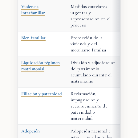
Violencia
Medidas cautelares
intrafamiliar
urgentes y
representación en el
proceso
Bien familiar
Protección de la
vivienda y del
mobiliario familiar
Liquidación régimen
División y adjudicación
matrimonial
del patrimonio
acumulado durante el
matrimonio
Filiación y paternidad
Reclamación,
impugnación y
reconocimiento de
paternidad o
maternidad
Adopción
Adopción nacional e
internacional ante los