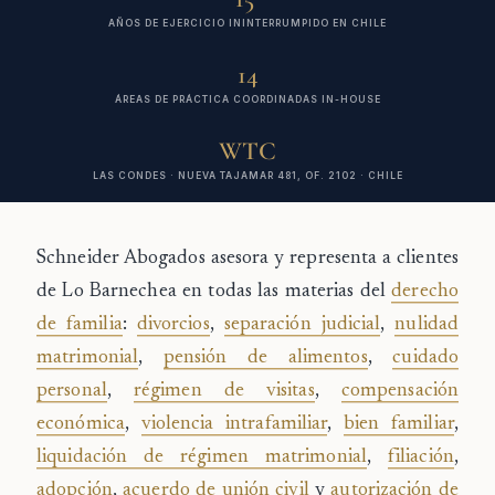
AÑOS DE EJERCICIO ININTERRUMPIDO EN CHILE
14
ÁREAS DE PRÁCTICA COORDINADAS IN-HOUSE
WTC
LAS CONDES · NUEVA TAJAMAR 481, OF. 2102 · CHILE
Schneider Abogados
asesora y representa a clientes
de
Lo Barnechea
en todas las materias del
derecho
de familia
:
divorcios
,
separación judicial
,
nulidad
matrimonial
,
pensión de alimentos
,
cuidado
personal
,
régimen de visitas
,
compensación
económica
,
violencia intrafamiliar
,
bien familiar
,
liquidación de régimen matrimonial
,
filiación
,
adopción
,
acuerdo de unión civil
y
autorización de