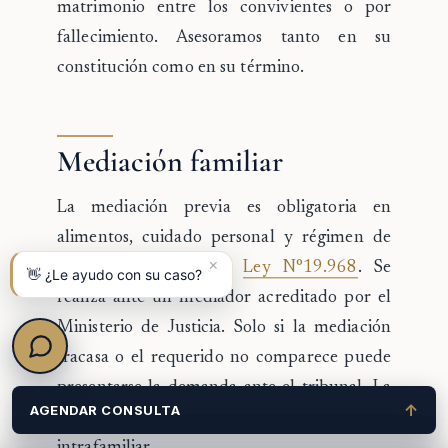
matrimonio entre los convivientes o por
fallecimiento. Asesoramos tanto en su
constitución como en su término.
Mediación familiar
La mediación previa es obligatoria en
alimentos, cuidado personal y régimen de
×
visitas conforme a la
Ley N°19.968
. Se
👋 ¿Le ayudo con su caso?
realiza ante un mediador acreditado por el
Ministerio de Justicia. Solo si la mediación
fracasa o el requerido no comparece puede
presentarse la demanda ante el tribunal. La
↑
AGENDAR CONSULTA
excepción aplica en casos de violencia