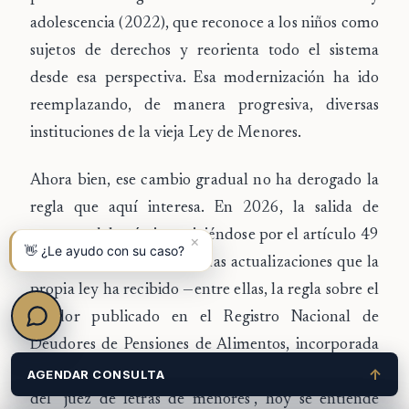
adolescencia
(2022), que reconoce a los niños como
sujetos de derechos y reorienta todo el sistema
desde esa perspectiva. Esa modernización ha ido
reemplazando, de manera progresiva, diversas
instituciones de la vieja Ley de Menores.
Ahora bien, ese cambio gradual no ha derogado la
regla que aquí interesa. En 2026, la
salida de
menores del país sigue rigiéndose por el artículo 49
×
👋 ¿Le ayudo con su caso?
de la Ley N° 16.618
, con las actualizaciones que la
propia ley ha recibido —entre ellas, la regla sobre el
deudor publicado en el Registro Nacional de
Deudores de Pensiones de Alimentos, incorporada
por la Ley 21.389—. Donde el texto histórico habla
↑
AGENDAR CONSULTA
del "juez de letras de menores", hoy se entiende