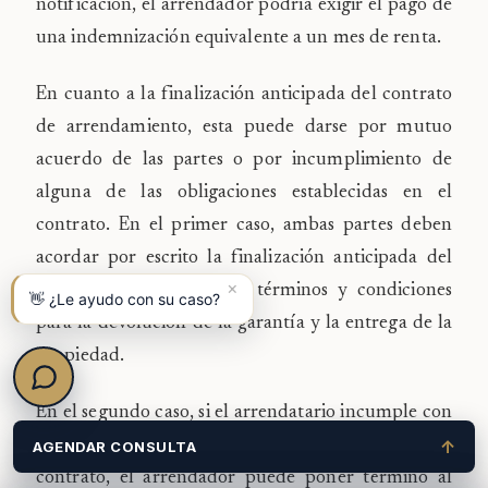
notificación, el arrendador podría exigir el pago de
una indemnización equivalente a un mes de renta.
En cuanto a la finalización anticipada del contrato
de arrendamiento, esta puede darse por mutuo
acuerdo de las partes o por incumplimiento de
alguna de las obligaciones establecidas en el
contrato. En el primer caso, ambas partes deben
acordar por escrito la finalización anticipada del
×
contrato y establecer los términos y condiciones
👋 ¿Le ayudo con su caso?
para la devolución de la garantía y la entrega de la
propiedad.
En el segundo caso, si el arrendatario incumple con
alguna de las obligaciones establecidas en el
↑
AGENDAR CONSULTA
contrato, el arrendador puede poner término al