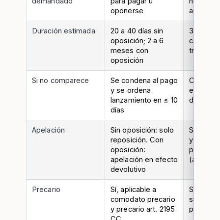
demandado
para pagar u
notificac
oponerse
audienci
Duración estimada
20 a 40 días sin
3 a 8 me
oposición; 2 a 6
compleji
meses con
tribunal
oposición
Si no comparece
Se condena al pago
Continúa 
y se ordena
en rebeld
lanzamiento en ≤ 10
demand
días
Apelación
Sin oposición: solo
Sentencia
reposición. Con
y resolu
oposición:
pongan fi
apelación en efecto
(art. 8° 
devolutivo
Precario
Sí, aplicable a
Sí, se tr
comodato precario
sumario 
y precario art. 2195
procede 
CC