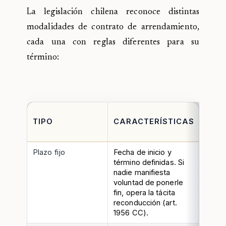
La legislación chilena reconoce distintas
modalidades de contrato de arrendamiento,
cada una con reglas diferentes para su
término:
TÉR
TIPO
CARACTERÍSTICAS
EL
ARR
Plazo fijo
Fecha de inicio y
Venc
término definidas. Si
autom
nadie manifiesta
cumpl
voluntad de ponerle
fin, opera la tácita
reconducción (art.
1956 CC).