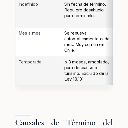
Indefinido
Sin fecha de término.
Desah
Requiere desahucio
extraj
para terminarlo.
mese
antela
Mes a mes
Se renueva
Desah
automáticamente cada
misma
mes. Muy común en
contra
Chile.
Temporada
≤ 3 meses, amoblado,
Se rig
para descanso o
Código
turismo. Excluido de la
condi
Ley 18.101.
pacta
Causales de Término del