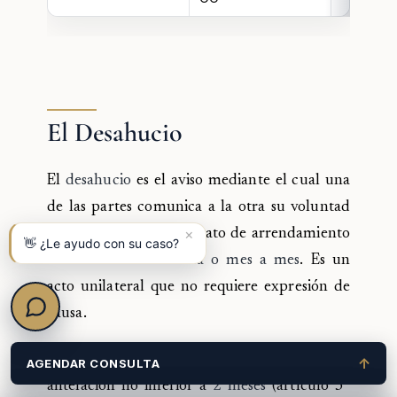
El Desahucio
El
desahucio
es el aviso mediante el cual una
de las partes comunica a la otra su voluntad
×
de poner fin a un contrato de arrendamiento
👋 ¿Le ayudo con su caso?
de
duración indefinida o mes a mes
. Es un
acto unilateral que no requiere expresión de
causa.
Plazos:
El arrendador debe dar aviso con una
↑
AGENDAR CONSULTA
antelación no inferior a
2 meses
(artículo 3°