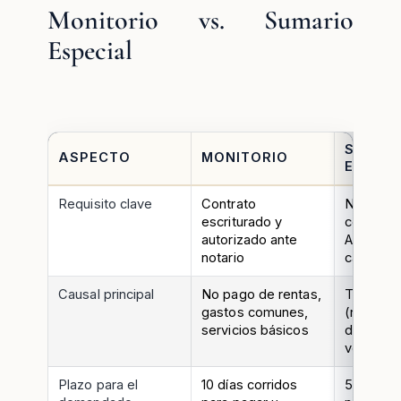
Monitorio vs. Sumario
Especial
SUMAR
ASPECTO
MONITORIO
ESPECI
Requisito clave
Contrato
No requi
escriturado y
contrato 
autorizado ante
Aplica a 
notario
causal
Causal principal
No pago de rentas,
Todas la
gastos comunes,
(no pago
servicios básicos
desahuci
vencimien
Plazo para el
10 días corridos
5° día háb