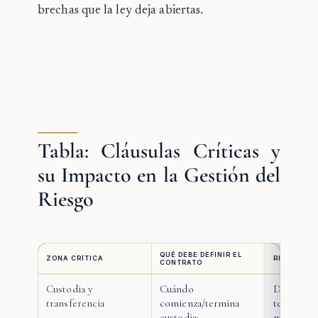
brechas que la ley deja abiertas.
Tabla: Cláusulas Críticas y
su Impacto en la Gestión del
Riesgo
QUÉ DEBE DEFINIR EL
ZONA CRÍTICA
RIESGO SI 
CONTRATO
Custodia y
Cuándo
Disputa s
transferencia
comienza/termina
tenía la ca
custodia;
momento 