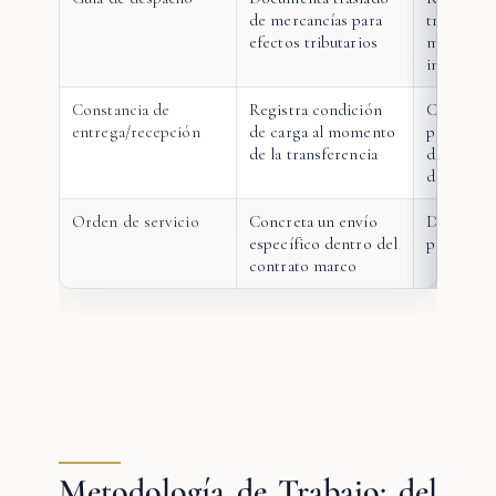
de mercancías para
trazabilid
efectos tributarios
movimien
inventari
Constancia de
Registra condición
Clave en 
entrega/recepción
de carga al momento
por daño o
de la transferencia
define m
daño
Orden de servicio
Concreta un envío
Define alc
específico dentro del
prestación
contrato marco
Metodología de Trabajo: del