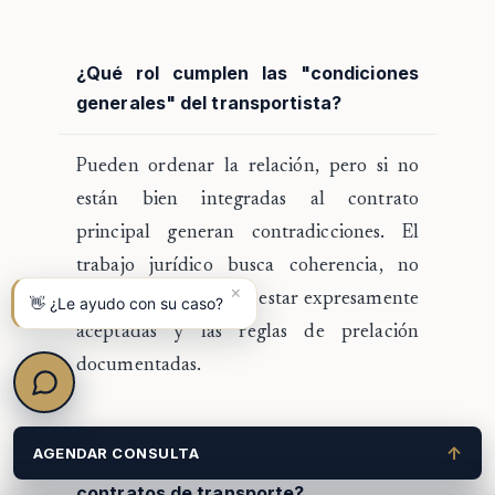
¿Qué rol cumplen las "condiciones
generales" del transportista?
Pueden ordenar la relación, pero si no
están bien integradas al contrato
principal generan contradicciones. El
trabajo jurídico busca coherencia, no
×
superposición. Deben estar expresamente
👋 ¿Le ayudo con su caso?
aceptadas y las reglas de prelación
documentadas.
↑
AGENDAR CONSULTA
¿Cada cuánto conviene actualizar los
contratos de transporte?