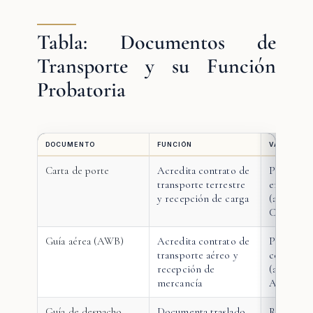
Tabla: Documentos de
Transporte y su Función
Probatoria
DOCUMENTO
FUNCIÓN
VALOR PRO
Carta de porte
Acredita contrato de
Presunció
transporte terrestre
entrega 
y recepción de carga
(art. 176 C
Comercio
Guía aérea (AWB)
Acredita contrato de
Presunció
transporte aéreo y
condición
recepción de
(art. 148 C
mercancía
Aeronáuti
Guía de despacho
Documenta traslado
Respaldo