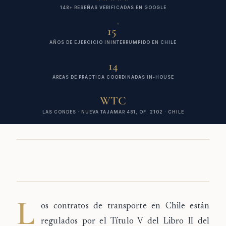
148+ RESEÑAS VERIFICADAS EN GOOGLE
+
15
AÑOS DE EJERCICIO ININTERRUMPIDO EN CHILE
14
ÁREAS DE PRÁCTICA COORDINADAS IN-HOUSE
WTC
LAS CONDES · NUEVA TAJAMAR 481, OF. 2102 · CHILE
L
os
contratos de transporte
en Chile están
regulados por el Título V del Libro II del