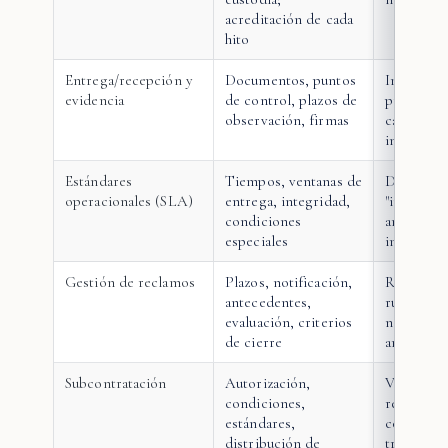
acreditación de cada
hito
Entrega/recepción y
Documentos, puntos
Imposibil
evidencia
de control, plazos de
probar co
observación, firmas
carga; re
invencibl
Estándares
Tiempos, ventanas de
Discusion
operacionales (SLA)
entrega, integridad,
"incumpli
condiciones
ambiguos
especiales
imposible
Gestión de reclamos
Plazos, notificación,
Reclamos 
antecedentes,
ruta de so
evaluación, criterios
negociaci
de cierre
arbitraria
Subcontratación
Autorización,
Vacío de
condiciones,
responsab
estándares,
conflictos
distribución de
triangula