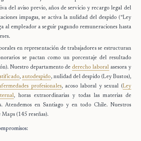
va del aviso previo, años de servicio y recargo legal del
aciones impagas, se activa la
nulidad del despido
(“Ley
liga al empleador a seguir pagando remuneraciones hasta
eses.
borales en representación de trabajadores se estructuran
onorarios se pactan como un porcentaje del resultado
ción). Nuestro departamento de
derecho laboral
asesora y
stificado
,
autodespido
, nulidad del despido (Ley Bustos),
nfermedades profesionales
, acoso laboral y sexual (
Ley
ternal
, horas extraordinarias y todas las materias de
les. Atendemos en
Santiago y en todo Chile
. Nuestros
 Maps (145 reseñas)
.
compromisos: