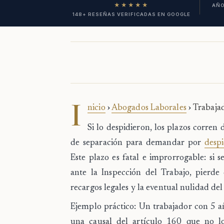
★★★★★
AÑO
148+ RESEÑAS VERIFICADAS EN GOOGLE
I
nicio
›
Abogados Laborales
›
Trabaja
Si lo despidieron, los plazos corren 
de separación para demandar por
despi
Este plazo es fatal e improrrogable: si
ante la Inspección del Trabajo, pierde 
recargos legales y la eventual nulidad de
Ejemplo práctico:
Un trabajador con 5 a
una causal del artículo 160 que no l