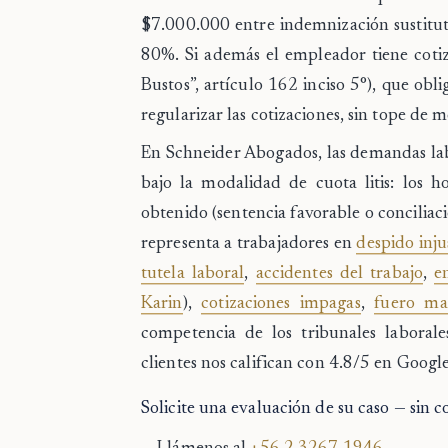
$7.000.000
entre indemnización sustituti
80%. Si además el empleador tiene cotiz
Bustos”, artículo 162 inciso 5°), que ob
regularizar las cotizaciones, sin tope de m
En
Schneider Abogados
, las demandas la
bajo la modalidad de
cuota litis
: los h
obtenido (sentencia favorable o concilia
representa a trabajadores en
despido inju
tutela laboral
,
accidentes del trabajo
,
e
Karin
),
cotizaciones impagas
,
fuero ma
competencia de los tribunales labora
clientes nos califican con
4.8/5 en Google
Solicite una evaluación de su caso — sin 