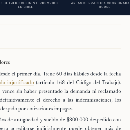
S DE EJERCICIO ININTERRUMPIDO
ÁREAS DE PRÁCTICA COORDINADAS
EN CHILE
HOUSE
dores
desde el primer día.
Tiene
60 días hábiles
desde la fecha
do injustificado
(artículo 168 del Código del Trabajo).
 se vence sin haber presentado la demanda ni reclamado
definitivamente el derecho a las indemnizaciones, los
l despido por cotizaciones impagas.
ños de antigüedad y sueldo de $800.000 despedido con
ogra acreditarse judicialmente puede obtener más de