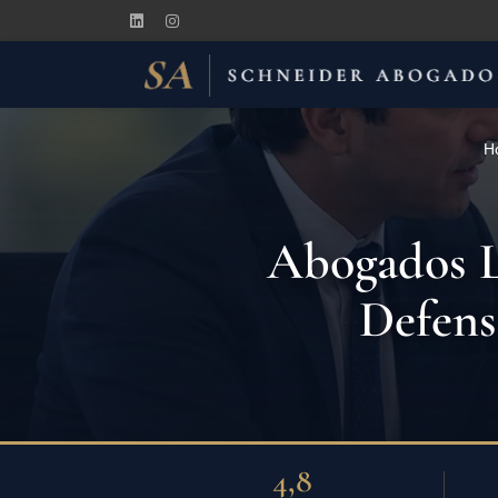
H
Abogados La
Defens
4,8