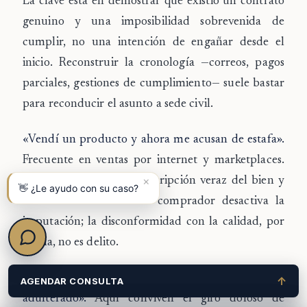
La clave está en demostrar que existió un contrato
genuino y una imposibilidad sobrevenida de
cumplir, no una intención de engañar desde el
inicio. Reconstruir la cronología —correos, pagos
parciales, gestiones de cumplimiento— suele bastar
para reconducir el asunto a sede civil.
«Vendí un producto y ahora me acusan de estafa».
Frecuente en ventas por internet y marketplaces.
×
Acreditar el envío, la descripción veraz del bien y
👋 ¿Le ayudo con su caso?
la comunicación con el comprador desactiva la
imputación; la disconformidad con la calidad, por
sí sola, no es delito.
«Me pagaron con un cheque sin fondos o
↑
AGENDAR CONSULTA
adulterado».
Aquí conviven el giro doloso de