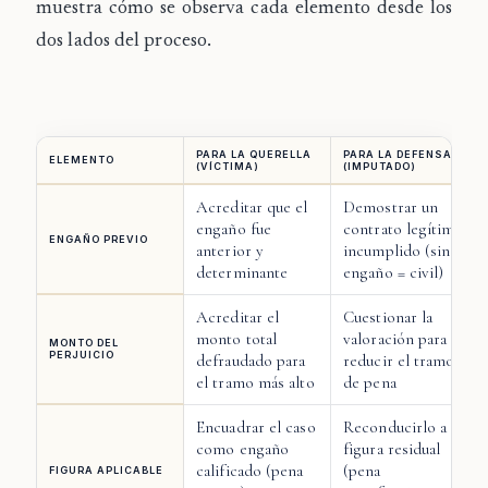
muestra cómo se observa cada elemento desde los
dos lados del proceso.
PARA LA QUERELLA
PARA LA DEFENSA
ELEMENTO
(VÍCTIMA)
(IMPUTADO)
Acreditar que el
Demostrar un
engaño fue
contrato legítimo
ENGAÑO PREVIO
anterior y
incumplido (sin
determinante
engaño = civil)
Acreditar el
Cuestionar la
monto total
valoración para
MONTO DEL
PERJUICIO
defraudado para
reducir el tramo
el tramo más alto
de pena
Encuadrar el caso
Reconducirlo a la
como engaño
figura residual
calificado (pena
(pena
FIGURA APLICABLE