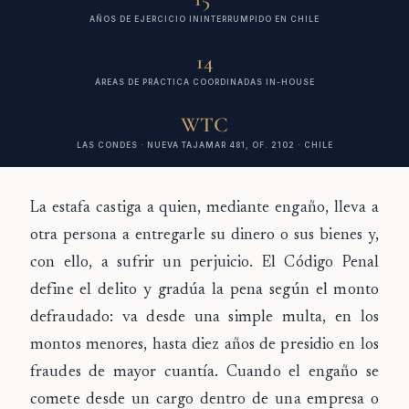
AÑOS DE EJERCICIO ININTERRUMPIDO EN CHILE
14
ÁREAS DE PRÁCTICA COORDINADAS IN-HOUSE
WTC
LAS CONDES · NUEVA TAJAMAR 481, OF. 2102 · CHILE
La
estafa
castiga a quien, mediante
engaño
, lleva a
otra persona a entregarle su dinero o sus bienes y,
con ello, a sufrir un
perjuicio
. El Código Penal
define el delito y gradúa la pena según el monto
defraudado: va desde una simple multa, en los
montos menores, hasta diez años de presidio en los
fraudes de mayor cuantía. Cuando el engaño se
comete desde un cargo dentro de una empresa o