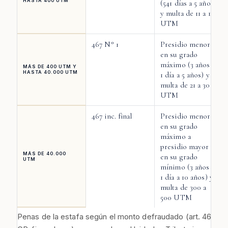
HASTA 400 UTM
(541 días a 5 años)
y multa de 11 a 15
UTM
467 N° 1
Presidio menor
en su grado
máximo (3 años y
MÁS DE 400 UTM Y
HASTA 40.000 UTM
1 día a 5 años) y
multa de 21 a 300
UTM
467 inc. final
Presidio menor
en su grado
máximo a
presidio mayor
MÁS DE 40.000
en su grado
UTM
mínimo (3 años y
1 día a 10 años) y
multa de 300 a
500 UTM
Penas de la estafa según el monto defraudado (art. 467