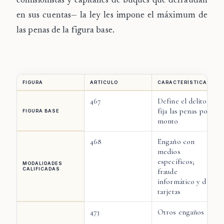
comisionistas y capitanes de buques que defraudan
en sus cuentas— la ley les impone el máximum de
las penas de la figura base.
FIGURA
ARTÍCULO
CARACTERÍSTICA
467
Define el delito y
fija las penas por
FIGURA BASE
monto
468
Engaño con
medios
específicos;
MODALIDADES
CALIFICADAS
fraude
informático y de
tarjetas
473
Otros engaños