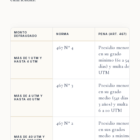
calificadas.
MONTO
NORMA
PENA (ART. 467)
DEFRAUDADO
467 N° 4
Presidio menor
en su grado
MÁS DE 1 UTM Y
mínimo (61 a 540
HASTA 4 UTM
días) y multa de 5
UTM
467 N° 3
Presidio menor
en su grado
MÁS DE 4 UTM Y
medio (541 días a
HASTA 40 UTM
3 años) y multa de
6 a 10 UTM
467 N° 2
Presidio menor
en sus grados
medio a máximo
MÁS DE 40 UTM Y