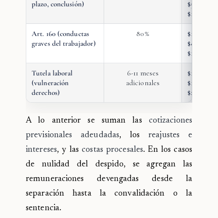
plazo, conclusión)
$5.000.00
$15.000.0
Art. 160 (conductas
80%
$10.000.0
graves del trabajador)
$8.000.00
$18.000.0
Tutela laboral
6-11 meses
$18.000.0
(vulneración
adicionales
$12.000.0
derechos)
$22.000.0
A lo anterior se suman las
cotizaciones
previsionales adeudadas
, los
reajustes e
intereses
, y las
costas procesales
. En los casos
de nulidad del despido, se agregan las
remuneraciones devengadas desde la
separación hasta la convalidación o la
sentencia.