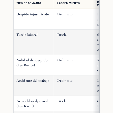
RIESGO E
TIPO DE DEMANDA
PROCEDIMIENTO
PARA EL E
Despido injustificado
Ordinario
Indemniza
recargos 
aviso pre
Tutela laboral
Tutela
6-11 mese
adicionale
indemniza
ordinarias
Nulidad del despido
Ordinario
Remunera
(Ley Bustos)
acumulada
convalida
Accidente del trabajo
Ordinario
Lucro ces
moral + d
emergente
Acoso laboral/sexual
Tutela
6-11 mese
(Ley Karin)
DT + dañ