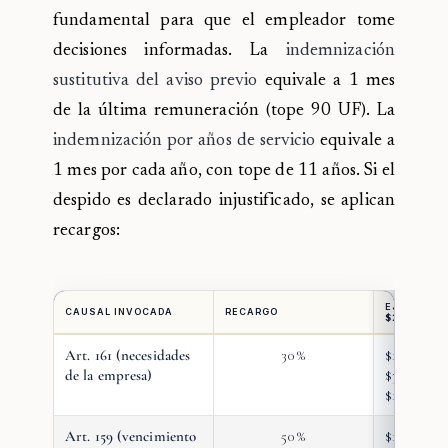
fundamental para que el empleador tome
decisiones informadas. La
indemnización
sustitutiva del aviso previo
equivale a 1 mes
de la última remuneración (tope 90 UF). La
indemnización por años de servicio
equivale a
1 mes por cada año, con tope de 11 años. Si el
despido es declarado injustificado, se aplican
recargos:
EJEMPLO (
CAUSAL INVOCADA
RECARGO
$2.000.00
Art. 161 (necesidades
30%
$10.000.0
de la empresa)
$3.000.00
$13.000.0
Art. 159 (vencimiento
50%
$10.000.0