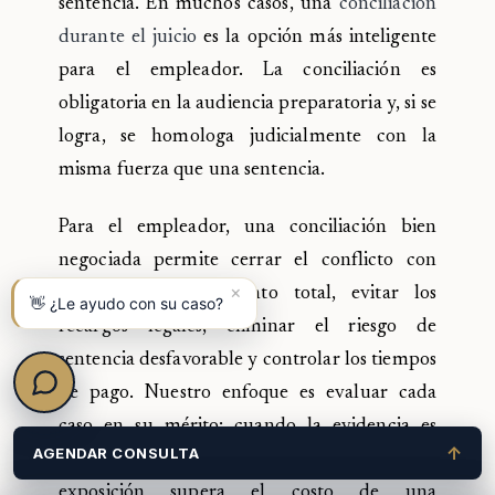
sentencia. En muchos casos, una
conciliación
durante el juicio
es la opción más inteligente
para el empleador. La conciliación es
obligatoria en la audiencia preparatoria y, si se
logra, se homologa judicialmente con la
misma fuerza que una sentencia.
Para el empleador, una conciliación bien
negociada permite cerrar el conflicto con
×
certeza sobre el monto total, evitar los
👋 ¿Le ayudo con su caso?
recargos legales, eliminar el riesgo de
sentencia desfavorable y controlar los tiempos
de pago. Nuestro enfoque es evaluar cada
caso en su mérito: cuando la evidencia es
↑
AGENDAR CONSULTA
sólida, recomendamos litigar; cuando la
exposición supera el costo de una