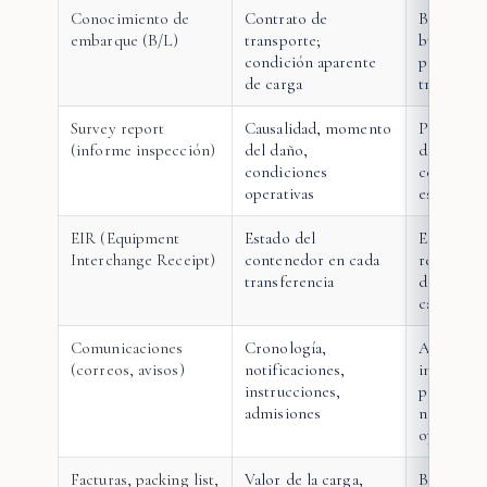
Conocimiento de
Contrato de
B/L limpi
embarque (B/L)
transporte;
buen esta
condición aparente
protegen
de carga
transport
Survey report
Causalidad, momento
Peritaje t
(informe inspección)
del daño,
decisivo;
condiciones
coordinar
operativas
estrategia
EIR (Equipment
Estado del
Establece
Interchange Receipt)
contenedor en cada
responsab
transferencia
daño al c
carga
Comunicaciones
Cronología,
Admision
(correos, avisos)
notificaciones,
innecesar
instrucciones,
perjudicar
admisiones
notificac
oportunas
Facturas, packing list,
Valor de la carga,
Base para