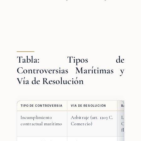
Tabla: Tipos de
Controversias Marítimas y
Vía de Resolución
TIPO DE CONTROVERSIA
VÍA DE RESOLUCIÓN
BASE LEGA
Incumplimiento
Arbitraje (art. 1203 C.
Libro III 
contractual marítimo
Comercio)
Comercio;
fletament