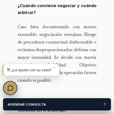
¿Cuándo conviene negociar y cuándo
arbitrar?
Caso bien documentado con monto
razonable: negociación ventajosa. Riesgo
de precedente contractual desfavorable o
reclamos desproporcionados: defensa con
mayor intensidad. Se decide con matriz
costo-riesgo-probabilidad. Objetivo:
×
👋 ¿Le ayudo con su caso?
resolver sin incendiar la operación futura
cuando es posible.
¿Qué rol cumplen peritajes e informes
↑
AGENDAR CONSULTA
técnicos en el arbitraje?