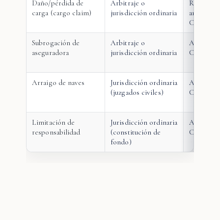
Daño/pérdida de
Arbitraje o
Reglas d
carga (cargo claim)
jurisdicción ordinaria
arts. 974+
Comercio
Subrogación de
Arbitraje o
Arts. 534+
aseguradora
jurisdicción ordinaria
Comercio 
Arraigo de naves
Jurisdicción ordinaria
Arts. 1218
(juzgados civiles)
Comercio
Limitación de
Jurisdicción ordinaria
Arts. 1118
responsabilidad
(constitución de
Comercio
fondo)