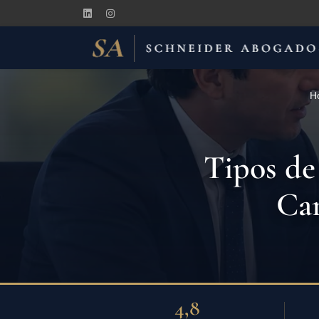
H
Tipos de 
Car
4,8