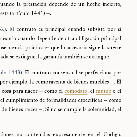
ando la prestación depende de un hecho incierto,
esta (artículo 1441) —.
42).
El contrato es principal cuando subsiste por sí
esorio cuando depende de otra obligación principal
secuencia práctica es que lo accesorio sigue la suerte
izada se extingue, la garantía también se extingue.
culo 1443).
El contrato consensual se perfecciona por
— por ejemplo, la compraventa de bienes muebles —. El
la cosa para nacer — como el
comodato
, el
mutuo
o el
 el cumplimiento de formalidades específicas — como
 de bienes raíces —. Si no se cumple la solemnidad, el
aciones no contenidas expresamente en el Código: