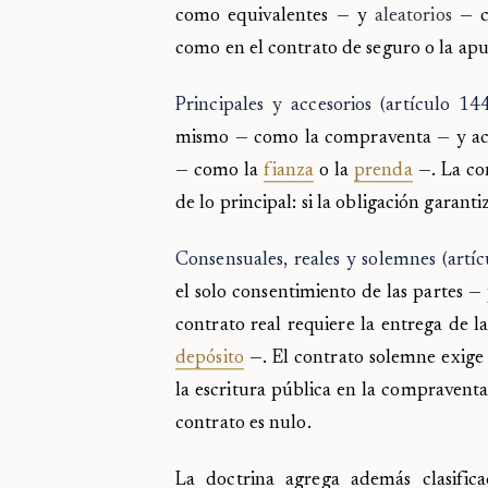
como equivalentes — y
aleatorios
— cu
como en el contrato de seguro o la apu
Principales y accesorios (artículo 14
mismo — como la compraventa — y acc
— como la
fianza
o la
prenda
—. La con
de lo principal: si la obligación garant
Consensuales, reales y solemnes (artí
el solo consentimiento de las partes 
contrato real requiere la entrega de 
depósito
—. El contrato solemne exige
la escritura pública en la compraventa
contrato es nulo.
La doctrina agrega además clasific