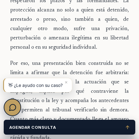
respetaron los plazos y las formalidades. La
protección alcanza no solo a quien está detenido,
arrestado o preso, sino también a quien, de
cualquier otro modo, sufre una privación,
perturbación o amenaza ilegítima en su libertad
personal o en su seguridad individual.
Por eso, una presentación bien construida no se
limita a afirmar que la detención fue arbitraria:
×
identifica con precisión la actuación que se
👋 ¿Le ayudo con su caso?
impugna, explica por qué contraviene la
Constitución o la ley y acompaña los antecedentes
que permiten al tribunal verificarlo sin demora.
Cuanto más claro y documentado llega el amparo
↑
AGENDAR CONSULTA
a la Corte, más fácil resulta adoptar una decisión
rápida y fundada.