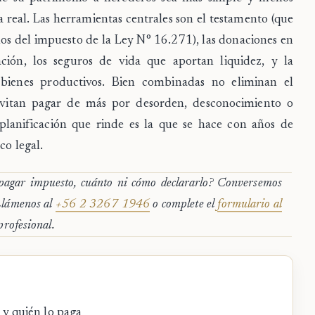
a real. Las herramientas centrales son el
testamento
(que
amos del impuesto de la Ley N° 16.271), las
donaciones en
ación
, los
seguros de vida
que aportan liquidez, y la
ienes productivos. Bien combinadas no eliminan el
evitan pagar de más por desorden, desconocimiento o
a planificación que rinde es la que se hace con años de
co legal.
 pagar impuesto, cuánto ni cómo declararlo? Conversemos
 Llámenos al
+56 2 3267 1946
o complete el
formulario al
profesional.
 y quién lo paga