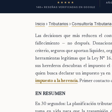
★★★★★
AÑO
148+ RESEÑAS VERIFICADAS EN GOOGLE
Inicio
›
Tributarios
›
Consultoría Tributaria
Las decisiones que más reducen el cost
fallecimiento — no después.
Donaciones
criterio, seguros que aportan liquidez, o
herramientas legítimas que la Ley N° 16
sus herederos descubran el impuesto el d
quien busca declarar un impuesto ya en
impuesto a la herencia
. Primer contacto 
EN RESUMEN
En 30 segundos:
La
planificación tributar
toma en vida para que la transmisión 