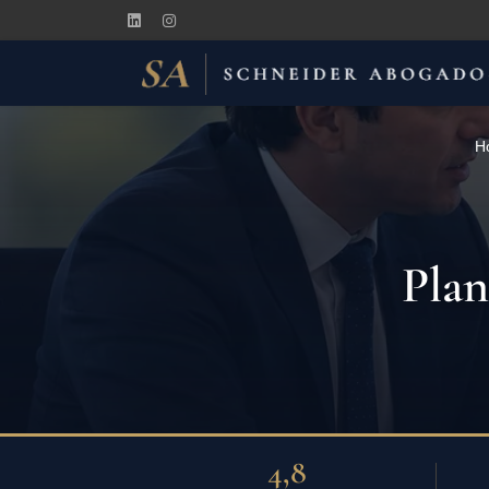
H
Plan
4,8