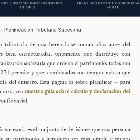
S DE EJERCICIO ININTERRUMPIDO
ÁREAS DE PRÁCTICA COORDINADAS
EN CHILE
HOUSE
› Planificación Tributaria Sucesoria
o tributario de una herencia se toman años antes del
 bien estructuradas, testamento que distribuye con
rganización societaria que ordena el patrimonio: todas son
.271 permite y que, combinadas con tiempo, evitan que
ía del entierro. Esta página es sobre planificar — para
 curso, vea
nuestra guía sobre cálculo y declaración del
confidencial.
ia sucesoria
es el conjunto de decisiones que una persona
de su patrimonio a herederos sea más simple y menos