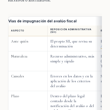
sucesivos o alternativos:
Vías de impugnación del avalúo fiscal
REPOSICIÓN ADMINISTRATIVA
ASPECTO
RECLA
(SII)
Ante quién
El propio SII, que revisa su
El
Tri
determinación
Adua
Naturaleza
Recurso administrativo, más
Proce
simple y rápido
(arts.
Tribut
Causales
Errores en los datos y en la
Solo l
aplicación de los criterios
149 (s
del avalúo
Plazo
Dentro del plazo legal
Dentr
contado desde la
desde
notificación del avalúo o del
distin