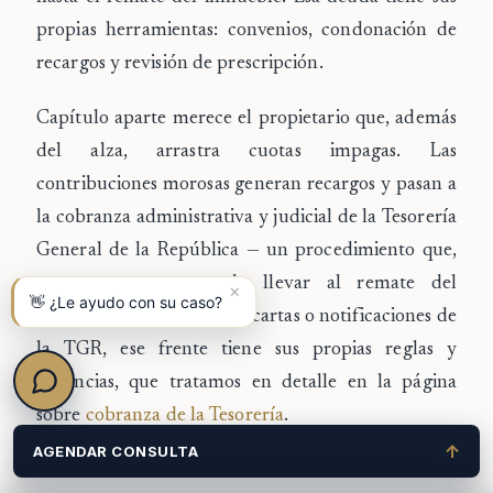
propias herramientas: convenios, condonación de
recargos y revisión de prescripción.
Capítulo aparte merece el propietario que, además
del alza, arrastra
cuotas impagas
. Las
contribuciones morosas generan recargos y pasan a
la
cobranza administrativa y judicial de la Tesorería
General de la República
— un procedimiento que,
en su extremo, puede llevar al
remate del
×
👋 ¿Le ayudo con su caso?
inmueble
. Si usted recibió cartas o notificaciones de
la TGR, ese frente tiene sus propias reglas y
urgencias, que tratamos en detalle en la página
sobre
cobranza de la Tesorería
.
↑
AGENDAR CONSULTA
Tres herramientas conviene tener a la vista.